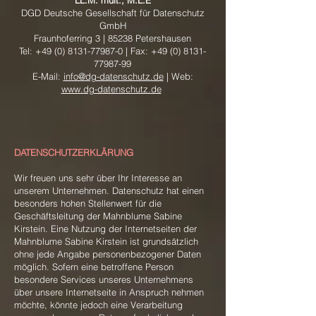
LL.M. mult., M.L.E
DGD Deutsche Gesellschaft für Datenschutz
GmbH
Fraunhoferring 3 | 85238 Petershausen
Tel:
+49 (0) 8131-77987-0
| Fax:
+49 (0) 8131-
77987-99
E-Mail:
info@dg-datenschutz.de
| Web:
www.dg-datenschutz.de
DATENSCHUTZERKLÄRUNG
Wir freuen uns sehr über Ihr Interesse an
unserem Unternehmen. Datenschutz hat einen
besonders hohen Stellenwert für die
Geschäftsleitung der Mahnblume Sabine
Kirstein. Eine Nutzung der Internetseiten der
Mahnblume Sabine Kirstein ist grundsätzlich
ohne jede Angabe personenbezogener Daten
möglich. Sofern eine betroffene Person
besondere Services unseres Unternehmens
über unsere Internetseite in Anspruch nehmen
möchte, könnte jedoch eine Verarbeitung