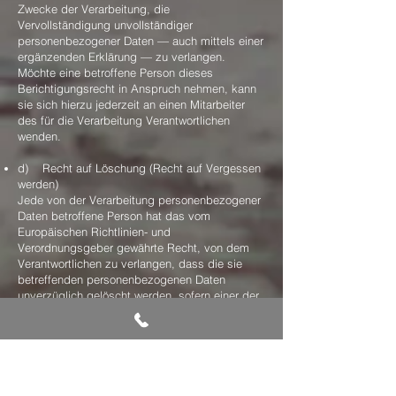
Zwecke der Verarbeitung, die
Vervollständigung unvollständiger
personenbezogener Daten — auch mittels einer
ergänzenden Erklärung — zu verlangen.
Möchte eine betroffene Person dieses
Berichtigungsrecht in Anspruch nehmen, kann
sie sich hierzu jederzeit an einen Mitarbeiter
des für die Verarbeitung Verantwortlichen
wenden.
d) Recht auf Löschung (Recht auf Vergessen
werden)
Jede von der Verarbeitung personenbezogener
Daten betroffene Person hat das vom
Europäischen Richtlinien- und
Verordnungsgeber gewährte Recht, von dem
Verantwortlichen zu verlangen, dass die sie
betreffenden personenbezogenen Daten
unverzüglich gelöscht werden, sofern einer der
folgenden Gründe zutrifft und soweit die
Verarbeitung nicht erforderlich ist:
Die personenbezogenen Daten wurden für
solche Zwecke erhoben oder auf sonstige
Weise verarbeitet, für welche sie nicht mehr
notwendig sind.